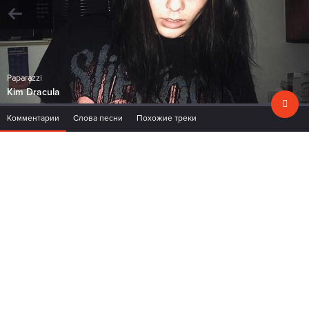
Paparazzi
Kim Dracula
Комментарии
Слова песни
Похожие треки