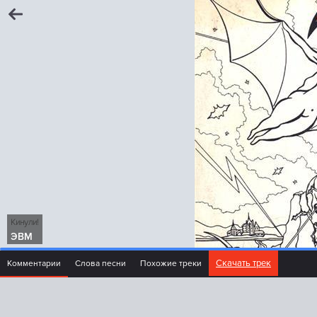
Кинули!
ЭВМ
Скачать трек
Комментарии
Слова песни
Похожие треки