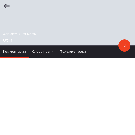
Adelante (Y3mr Remix)
Otilia
Комментарии
Слова песни
Похожие треки