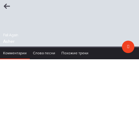
Fall Again
Asher
Комментарии
Слова песни
Похожие треки