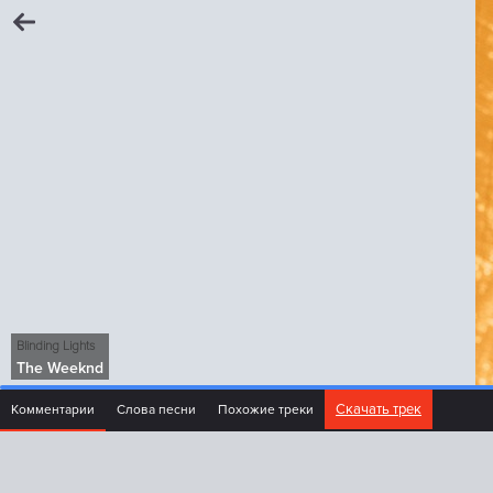
Blinding Lights
The Weeknd
Скачать трек
Комментарии
Слова песни
Похожие треки