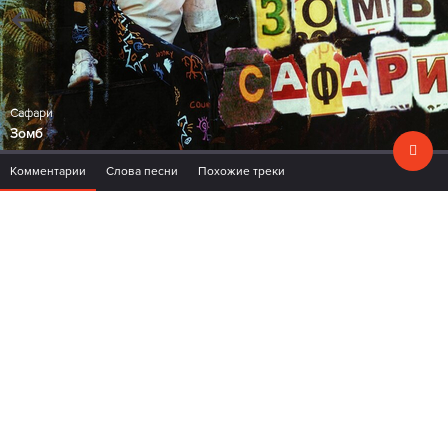
Сафари
Зомб
Комментарии
Слова песни
Похожие треки