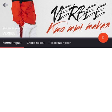
Кто ты такая
VERBEE
Комментарии
Слова песни
Похожие треки