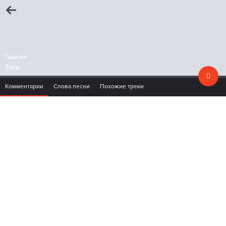
Гималая
Тото
Комментарии
Слова песни
Похожие треки