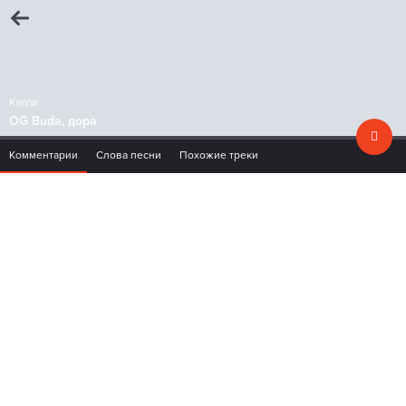
Капли
OG Buda, дора
Комментарии
Слова песни
Похожие треки