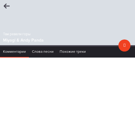
Там ревели горы
Miyagi & Andy Panda
Комментарии
Слова песни
Похожие треки