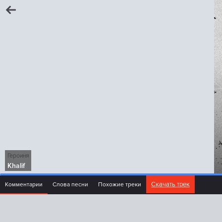
Героиня
Khalif
Скачать трек
Комментарии
Слова песни
Похожие треки