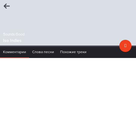
Sounds Good
Iso Indies
Комментарии
Слова песни
Похожие треки