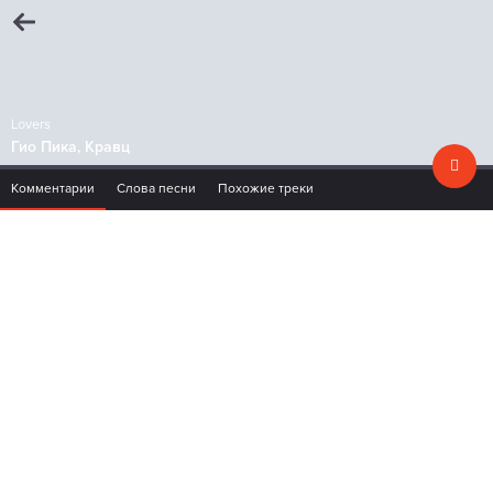
Lovers
Гио Пика, Кравц
Комментарии
Слова песни
Похожие треки