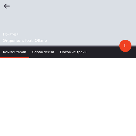
Приятная
Эндшпиль feat. Ollane
Комментарии
Слова песни
Похожие треки