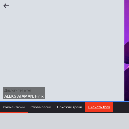
Диалоги тет а тет
ALEKS ATAMAN, Finik
Скачать трек
Комментарии
Слова песни
Похожие треки