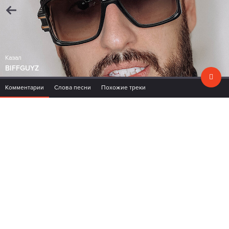
Казал
BIFFGUYZ
Комментарии
Слова песни
Похожие треки