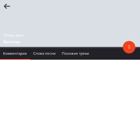
Теперь вали
Аркайда
Комментарии
Слова песни
Похожие треки