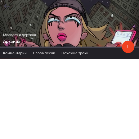
Молодая и дерзкая
Аркайда
Комментарии
Слова песни
Похожие треки