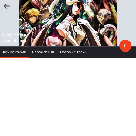
Повелитель
AnimeLamp
Комментарии
Слова песни
Похожие треки