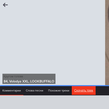
Кругом голова
84, Volodya XXL, LOOKBUFFALO
Скачать трек
Комментарии
Слова песни
Похожие треки