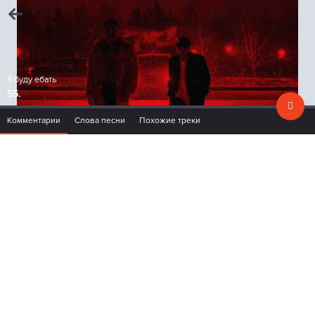
Я буду ебать
55.
Комментарии
Слова песни
Похожие треки