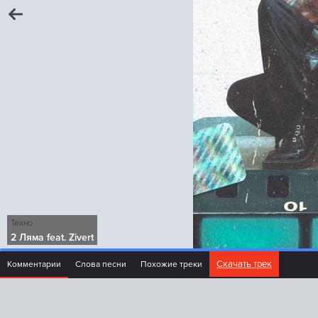
Техно
2 Ляма feat. Zivert
Скачать трек
Комментарии
Слова песни
Похожие треки