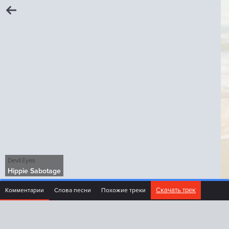
Devil Eyes
Hippie Sabotage
Скачать трек
Комментарии
Слова песни
Похожие треки