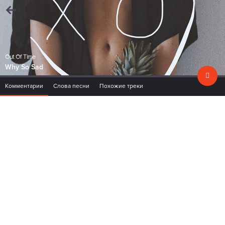
Out Of Time
Why So Sad
Комментарии
Слова песни
Похожие треки