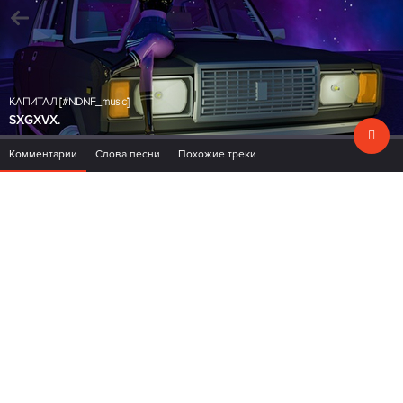
КАПИТАЛ [#NDNF_music]
SXGXVX.
Комментарии
Слова песни
Похожие треки