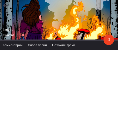
Забудь
Скаттл
Комментарии
Слова песни
Похожие треки