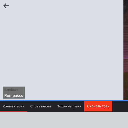
Kamikaze
Rompasso
Скачать трек
Комментарии
Слова песни
Похожие треки