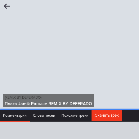
(REMIX BY DEFERADO)
Плага Jamik Раньше REMIX BY DEFERADO
Скачать трек
Комментарии
Слова песни
Похожие треки