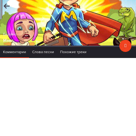
Безумно
Мэвл
Комментарии
Слова песни
Похожие треки