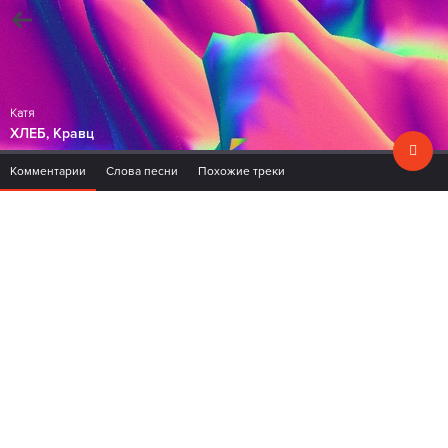
Катя
ХЛЕБ, Кравц
Комментарии
Слова песни
Похожие треки