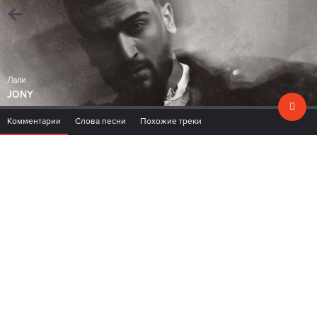
Лали
JONY
Комментарии
Слова песни
Похожие треки