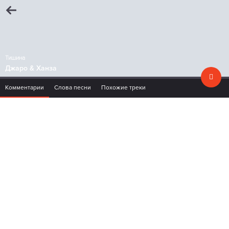
Тишина
Джаро & Ханза
Комментарии
Слова песни
Похожие треки