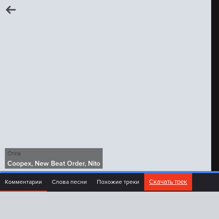
Onna
Coopex, New Beat Order, Nito
Скачать трек
Комментарии
Слова песни
Похожие треки