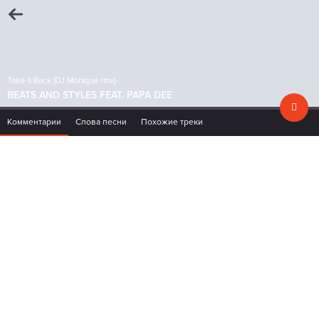
Take It Back (DJ Monique rmx)
BEATS AND STYLES FEAT. PAPA DEE
Комментарии
Слова песни
Похожие треки