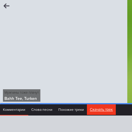
Мужчины тоже плачут
Bahh Tee, Turken
Скачать трек
Комментарии
Слова песни
Похожие треки