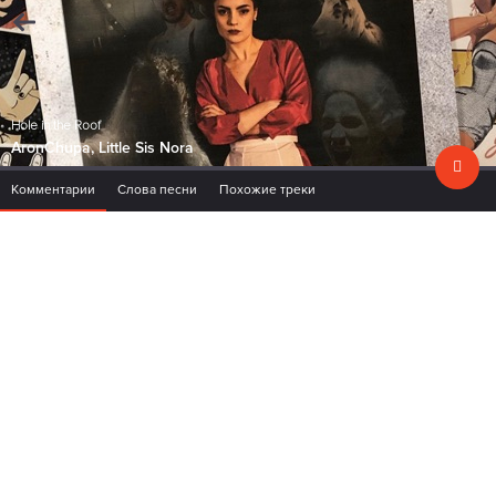
Hole in the Roof
AronChupa, Little Sis Nora
Комментарии
Слова песни
Похожие треки